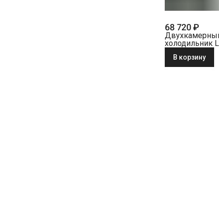
68 720 ₽
Двухкамерны
холодильник L
CTe 2931-26 0
В корзину