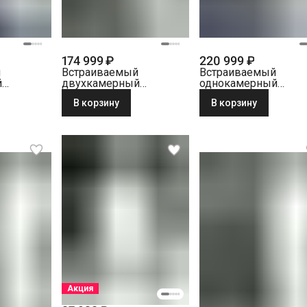
174 999 ₽
220 999 ₽
й
Встраиваемый
Встраиваемый
й
двухкамерный
однокамерный
iebherr
холодильник Liebherr
холодильник Liebher
В корзину
В корзину
01
ICBSd 5122-22 001
IRBci 4550-22 001
й
BioFresh белый
BioFresh белый
Акция