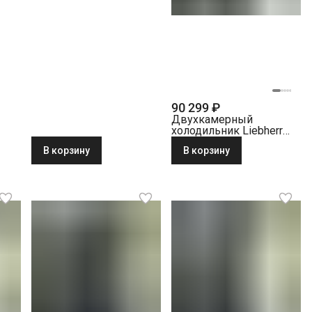
холодильник Liebherr
ICc 5123-22 001 белый
90 299 ₽
Двухкамерный
холодильник Liebherr
CUele 2831-26 001
В корзину
В корзину
серебристый