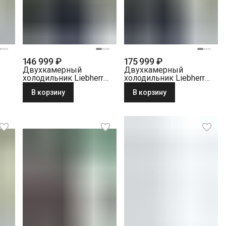
146 999 ₽
175 999 ₽
Двухкамерный
Двухкамерный
холодильник Liebherr
холодильник Liebherr
r
CNbdc 573i-22 001
CBNsfc 57vi-22 001
В корзину
В корзину
NoFrost черная
Веган
нержавеющая сталь