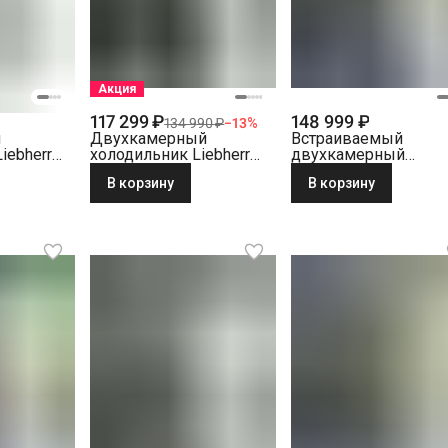
Акция
117 299 ₽
148 999 ₽
134 990 ₽
−
13
%
й
Двухкамерный
Встраиваемый
iebherr
холодильник Liebherr
двухкамерный
 001
CNsfc 573i-22 001
холодильник Liebher
В корзину
В корзину
NoFrost, серебристый
ICNe 5103-22 001
NoFrost белый