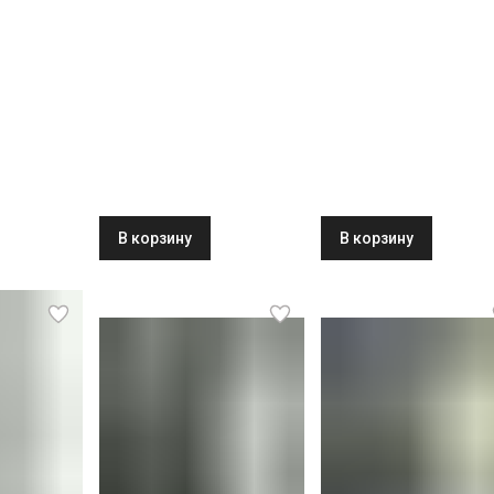
IXRF 4555-
CBNsfc 5223-22 001
h NoFrost
BioFresh NoFrost
серебристый
В корзину
В корзину