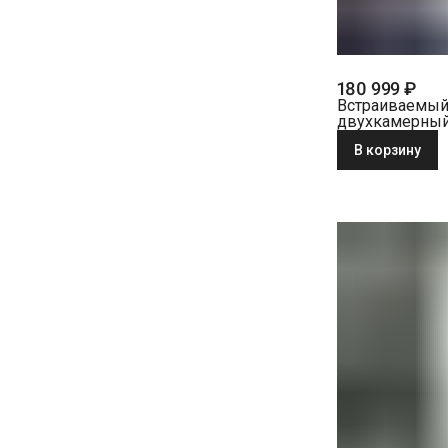
180 999 ₽
Встраиваемы
двухкамерны
холодильник L
В корзину
ICBc 5122-22 0
BioFresh белы