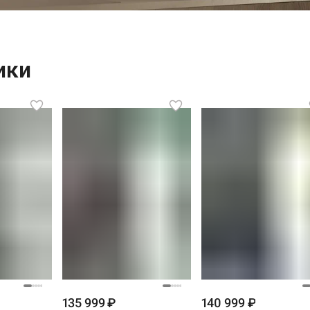
ики
135 999 ₽
140 999 ₽