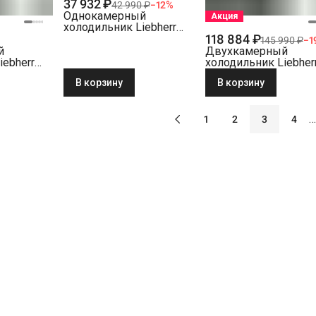
37 932 ₽
42 990 ₽
−
12
%
Однокамерный
Акция
холодильник Liebherr
118 884 ₽
Re 1201-20 001
145 990 ₽
−
1
й
Двухкамерный
iebherr
холодильник Liebher
01 белый
CBNc 5723-22 001
В корзину
В корзину
BioFresh NoFrost бе
…
1
2
3
4