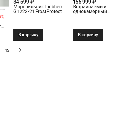
34 599 ₽
156 999 ₽
Морозильник Liebherr
Встраиваемый
G 1223-21 FrostProtect
однокамерный
холодильник Liebherr
9
%
IRbi 3951-22 001 белый
r
В корзину
В корзину
лый
15