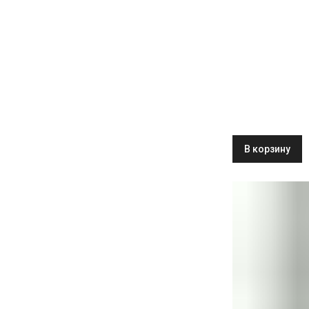
Side Liebherr 
22 001 BioFres
В корзину