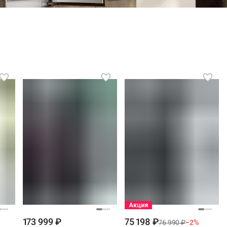
Акция
173 999 ₽
75 198 ₽
76 990 ₽
−
2
%