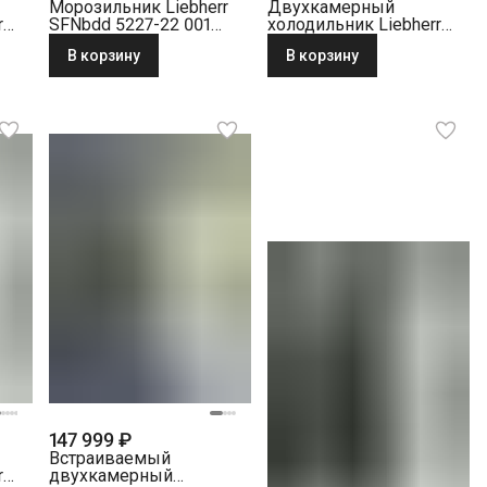
Морозильник Liebherr
Двухкамерный
r
SFNbdd 5227-22 001
холодильник Liebherr
NoFrost черная нерж.
CTele 2931-26 001
В корзину
В корзину
лый
сталь
серебристый
147 999 ₽
Встраиваемый
r
двухкамерный