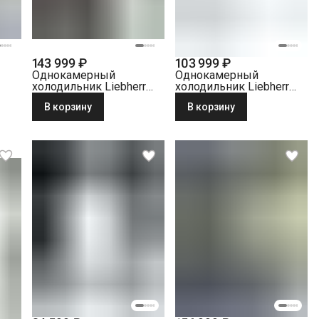
143 999 ₽
103 999 ₽
Однокамерный
Однокамерный
холодильник Liebherr
холодильник Liebherr
r
RBsfd 5221-22 001
Ke 2834-26 001 белый
В корзину
В корзину
BioFresh серебристый