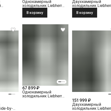
й
Однокамерный
Двухкамерный
й
холодильник Liebherr
холодильник Liebher
iebherr
RBc 5220-22 001
CBNc 5223-22 001
В корзину
В корзину
01 белый
BioFresh белый
BioFresh NoFrost бе
67 899 ₽
Однокамерный
холодильник Liebherr
151 999 ₽
Rsdci 1621-20 001
нержавеющая сталь
й
Двухкамерный
ide-by-
холодильник Liebher