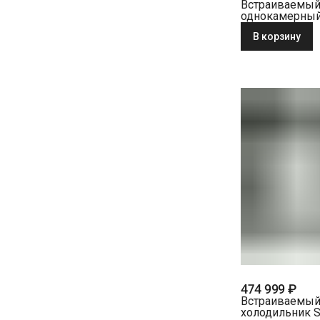
Встраиваемы
однокамерны
холодильник L
В корзину
IRd 4520-22 0
474 999 ₽
Встраиваемы
холодильник S