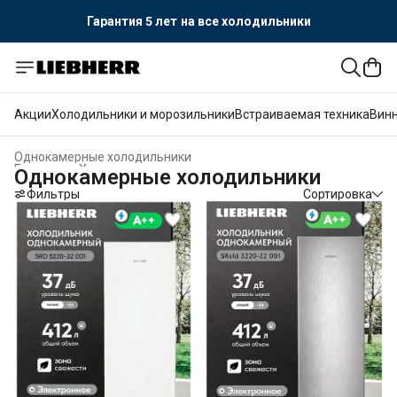
Гарантия 5 лет
на все холодильники
Официальный поставщик LIEBHERR
Гарантия 5 лет
на все холодильники
Акции
Холодильники и морозильники
Встраиваемая техника
Вин
Однокамерные холодильники
Главная
›
Холодильники и морозильники
›
Однокамерные холодильники
Фильтры
Сортировка