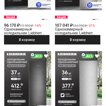
Акция
Акция
96 170 ₽
107 041 ₽
111 990 ₽
−
14
%
134 990 ₽
−
21
%
Однокамерный
Однокамерный
холодильник Liebherr
холодильник Liebherr
SRd 5220-22 001 белый
SRsfd 5220-22 001
В корзину
В корзину
серебристый