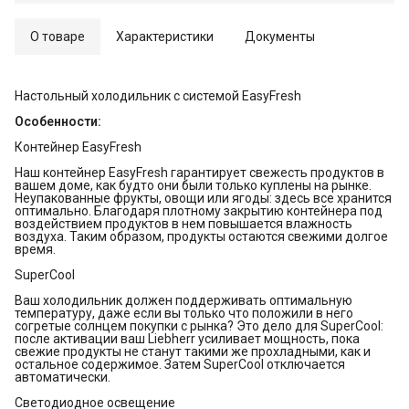
О товаре
Характеристики
Документы
Настольный холодильник с системой EasyFresh
Особенности:
Контейнер EasyFresh
Наш контейнер EasyFresh гарантирует свежесть продуктов в
вашем доме, как будто они были только куплены на рынке.
Неупакованные фрукты, овощи или ягоды: здесь все хранится
оптимально. Благодаря плотному закрытию контейнера под
воздействием продуктов в нем повышается влажность
воздуха. Таким образом, продукты остаются свежими долгое
время.
SuperCool
Ваш холодильник должен поддерживать оптимальную
температуру, даже если вы только что положили в него
согретые солнцем покупки с рынка? Это дело для SuperCool:
после активации ваш Liebherr усиливает мощность, пока
свежие продукты не станут такими же прохладными, как и
остальное содержимое. Затем SuperCool отключается
автоматически.
Светодиодное освещение