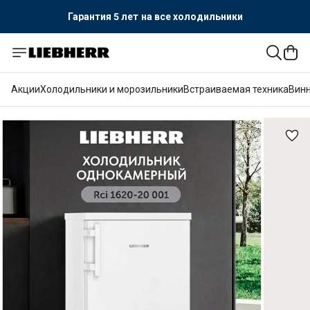
Официальный поставщик LIEBHERR
Гарантия 5 лет
на все холодильники
Акции
Холодильники и морозильники
Встраиваемая техника
Вин