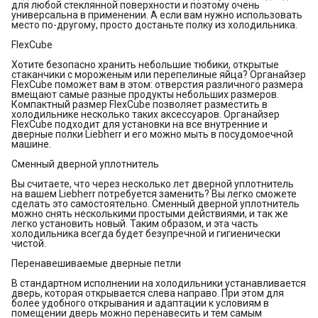
для любой стеклянной поверхности и поэтому очень
универсальна в применении. А если вам нужно использовать
место по-другому, просто достаньте полку из холодильника.
FlexCube
Хотите безопасно хранить небольшие тюбики, открытые
стаканчики с мороженым или перепелиные яйца? Органайзер
FlexCube поможет вам в этом: отверстия различного размера
вмещают самые разные продукты небольших размеров.
Компактный размер FlexCube позволяет разместить в
холодильнике несколько таких аксессуаров. Органайзер
FlexCube подходит для установки на все внутренние и
дверные полки Liebherr и его можно мыть в посудомоечной
машине.
Сменный дверной уплотнитель
Вы считаете, что через несколько лет дверной уплотнитель
на вашем Liebherr потребуется заменить? Вы легко сможете
сделать это самостоятельно. Сменный дверной уплотнитель
можно снять несколькими простыми действиями, и так же
легко установить новый. Таким образом, и эта часть
холодильника всегда будет безупречной и гигиенически
чистой.
Перенавешиваемые дверные петли
В стандартном исполнении на холодильники устанавливается
дверь, которая открывается слева направо. При этом для
более удобного открывания и адаптации к условиям в
помещении дверь можно перенавесить и тем самым