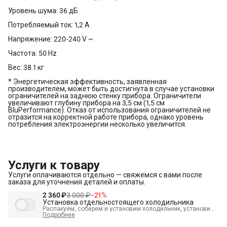
Уровень шума: 36 дБ
Потребляемый ток: 1,2 A
Напряжение: 220-240 V ~
Частота: 50 Hz
Вес: 38.1 кг
* Энергетическая эффективность, заявленная
производителем, может быть достигнута в случае установки
ограничителей на заднюю стенку прибора. Ограничители
увеличивают глубину прибора на 3,5 см (1,5 см
BluPerformance). Отказ от использования ограничителей не
отразится на корректной работе прибора, однако уровень
потребления электроэнергии несколько увеличится.
Услуги к товару
Услуги оплачиваются отдельно — свяжемся с вами после
заказа для уточнения деталей и оплаты.
2 360 ₽
3 000 ₽
−
21
%
Установка отдельностоящего холодильника
Распакуем, соберем и установим холодильник, установим
полки, выставим по уровню, подключим к электросети и
Подробнее
проверим работоспособность. А так же демонтируем
старый холодильник и переместим в пределах одной