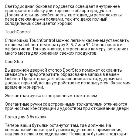
Светодиодная боковая подсветка освещает внутреннее
пространство сбоку для хорошего обзора продуктов.
Дополнительная особенность: светодиоды расположены
перед стеклянными полками, так что даже полный
холодильник освещается хорошо.
TouchControl
С помощью TouchControl можно легким касанием установить
в вашем Liebherr температуру 3, 5, 7 или 9°. Очень просто и
эффективно. Тонкая кнопка, встроенная в камеру, оставляет
много места для хранения свежих продуктов.
DoorStop
Выдвижной дверной стопор DoorStop поможет сохранить
свежесть и предотвратить образование запаха в вашем
Liebherr. Предотвращает образование запаха, удерживая
дверь открытой, когда устройство не используется. Экономия
времени и энергии.
Элегантная ручка со встроенным толкателем
Элегантные ручки со встроенными толкателями отличаются
прочностью конструкции и удобством при открывании двери.
Полка для 3 бутылок
Теперь ваши бутылки останутся там, где должны. На
специальной полке три бутылки ждут своего применения,
надежно лежа в холодильнике. Полка для бутылок подходит