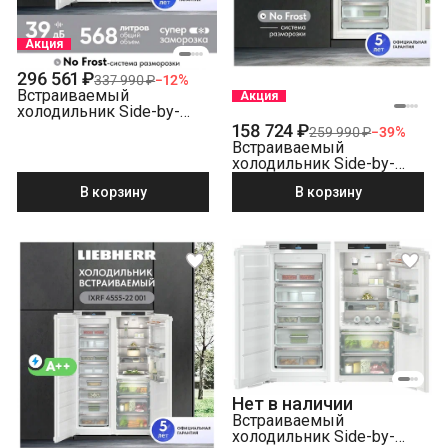
Акция
296 561 ₽
337 990 ₽
−
12
%
Встраиваемый
Акция
холодильник Side-by-
Side Liebherr IXRFS 5125-
158 724 ₽
259 990 ₽
−
39
%
22 001 BioFresh NoFrost
Встраиваемый
холодильник Side-by-
Side Liebherr IXRF 5600-
В корзину
В корзину
22 001 NoFrost
Нет в наличии
Встраиваемый
холодильник Side-by-