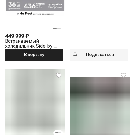
Side Liebherr IXRF 4155-
20 001 BioFresh NoFrost
449 999 ₽
Встраиваемый
холодильник Side-by-
Side Liebherr IXRF 4555-
В корзину
Подписаться
22 001 BioFresh NoFrost