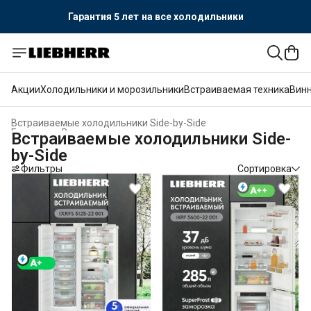
Гарантия 5 лет
на все холодильники
Акции
Холодильники и морозильники
Встраиваемая техника
Вин
Встраиваемые холодильники Side-by-Side
Главная
›
Встраиваемая техника
›
Встраиваемые холодильники Side-
by-Side
Фильтры
Сортировка