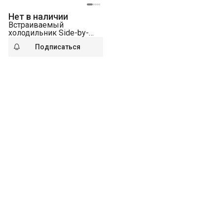
Нет в наличии
Встраиваемый
холодильник Side-by-
Side Liebherr IXRFWB
Подписаться
3966-22 001 BioFresh
NoFrost