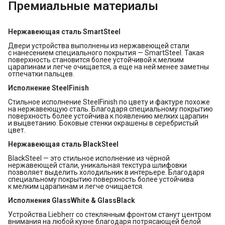
Премиальные материалы
Нержавеющая сталь SmartSteel
Двери устройства выполнены из нержавеющей стали
с нанесением специального покрытия — SmartSteel. Такая
поверхность становится более устойчивой к мелким
царапинам и легче очищается, а еще на ней менее заметны
отпечатки пальцев.
Исполнение SteelFinish
Стильное исполнение SteelFinish по цвету и фактуре похоже
на нержавеющую сталь. Благодаря специальному покрытию
поверхность более устойчива к появлению мелких царапин
и выцветанию. Боковые стенки окрашены в серебристый
цвет.
Нержавеющая сталь BlackSteel
BlackSteel — это стильное исполнение из чёрной
нержавеющей стали, уникальная текстура шлифовки
позволяет выделить холодильник в интерьере. Благодаря
специальному покрытию поверхность более устойчива
к мелким царапинам и легче очищается.
Исполнения GlassWhite & GlassBlack
Устройства Liebherr со стеклянным фронтом станут центром
внимания на любой кухне благодаря потрясающей белой