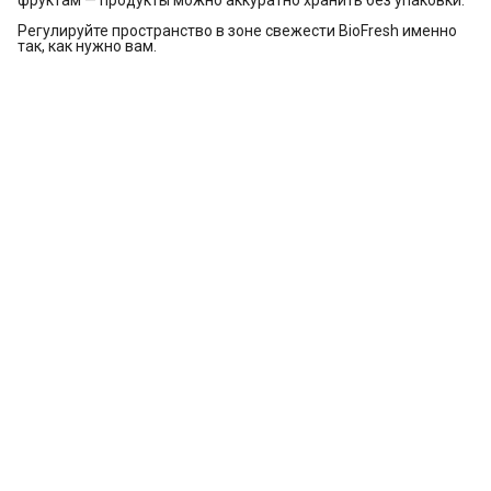
фруктам — продукты можно аккуратно хранить без упаковки.
Регулируйте пространство в зоне свежести BioFresh именно
так, как нужно вам.