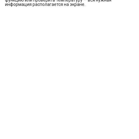
функцию или проверить температуру — вся нужная
информация располагается на экране.