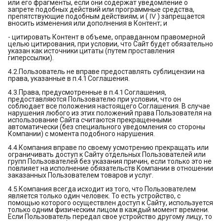
или его фрагменты, если они содержат уведомление о
запрете подобных действий или программные средства,
препятствующие подобным действиям; и ( Ⅳ ) запрещается
вносить изменения или дополнения в Контент; и
- цитировать Контент в объеме, оправданном правомерной
целью цитирования, при условии, что Сайт будет обязательно
указан как источники цитаты (путем проставления
гиперссылки).
4.2.Пользователь не вправе предоставлять сублицензии на
права, указанные в п.4.1 Соглашения.
4.3.Права, предусмотренные в п.4.1 Соглашения,
предоставляются Пользователю при условии, что он
соблюдает все положения настоящего Соглашения. В случае
нарушения любого из этих положений права Пользователя на
использование Сайта считаются прекращенными
автоматически (без специального уведомления со стороны
Компании) с момента подобного нарушения.
4.4.Компания вправе по своему усмотрению прекращать или
ограничивать доступ к Сайту отдельных Пользователей или
групп Пользователей без указания причин, если только это не
повлияет на исполнение обязательств Компании в отношении
заказанных Пользователем товаров и услуг.
4.5.Компания всегда исходит из того, что Пользователем
является только один человек. То есть устройство, с
помощью которого осуществлен доступ к Сайту, используется
только одним физическим лицом в каждый момент времени.
Если Пользователь передал свое устройство другому лицу, то