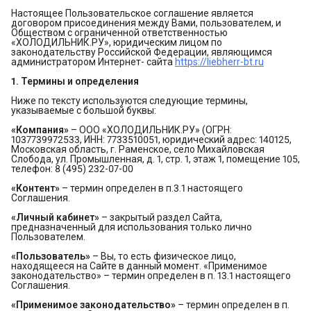
Настоящее Пользовательское соглашение является
договором присоединения между Вами, пользователем, и
Обществом с ограниченной ответственностью
«ХОЛОДИЛЬНИК.РУ», юридическим лицом по
законодательству Российской Федерации, являющимся
администратором Интернет- сайта
https://liebherr-bt.ru
1. Термины и определения
Ниже по тексту используются следующие термины,
указываемые с большой буквы:
«Компания»
– ООО «ХОЛОДИЛЬНИК.РУ» (ОГРН:
1037739972533, ИНН: 7733510051, юридический адрес: 140125,
Московская область, г. Раменское, село Михайловская
Слобода, ул. Промышленная, д. 1, стр. 1, этаж 1, помещение 105,
телефон: 8 (495) 232-07-00
«Контент»
– термин определен в п.3.1 настоящего
Соглашения.
«Личный кабинет»
– закрытый раздел Сайта,
предназначенный для использования только лично
Пользователем.
«Пользователь»
– Вы, то есть физическое лицо,
находящееся на Сайте в данный момент. «Применимое
законодательство» – термин определен в п. 13.1 настоящего
Соглашения.
«Применимое законодательство»
– термин определен в п.