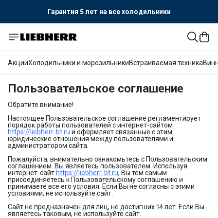
Гарантия 5 лет
на все холодильники
Официальный поставщик LIEBHERR
Гарантия 5 лет
на все холодильники
Акции
Холодильники и морозильники
Встраиваемая техника
Вин
Пользовательское соглашение
Обратите внимание!
Настоящее Пользовательское соглашение регламентирует
порядок работы пользователей с интернет-сайтом
https://liebherr-bt.ru
и оформляет связанные с этим
юридические отношения между пользователями и
администратором сайта.
Пожалуйста, внимательно ознакомьтесь с Пользовательским
соглашением. Вы являетесь пользователем. Используя
интернет-сайт
https://liebherr-bt.ru
, Вы тем самым
присоединяетесь к Пользовательскому соглашению и
принимаете все его условия. Если Вы не согласны с этими
условиями, не используйте сайт.
Сайт не предназначен для лиц, не достигших 14 лет. Если Вы
являетесь таковым, не используйте сайт.