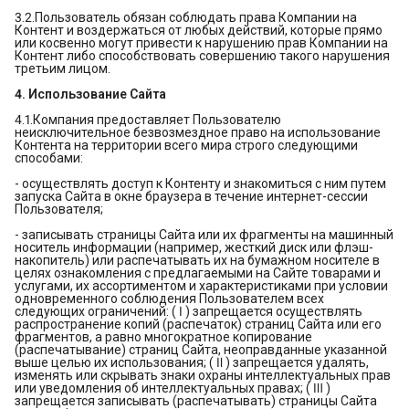
3.2.Пользователь обязан соблюдать права Компании на
Контент и воздержаться от любых действий, которые прямо
или косвенно могут привести к нарушению прав Компании на
Контент либо способствовать совершению такого нарушения
третьим лицом.
4. Использование Сайта
4.1.Компания предоставляет Пользователю
неисключительное безвозмездное право на использование
Контента на территории всего мира строго следующими
способами:
- осуществлять доступ к Контенту и знакомиться с ним путем
запуска Сайта в окне браузера в течение интернет-сессии
Пользователя;
- записывать страницы Сайта или их фрагменты на машинный
носитель информации (например, жесткий диск или флэш-
накопитель) или распечатывать их на бумажном носителе в
целях ознакомления с предлагаемыми на Сайте товарами и
услугами, их ассортиментом и характеристиками при условии
одновременного соблюдения Пользователем всех
следующих ограничений: ( Ⅰ ) запрещается осуществлять
распространение копий (распечаток) страниц Сайта или его
фрагментов, а равно многократное копирование
(распечатывание) страниц Сайта, неоправданные указанной
выше целью их использования; ( Ⅱ ) запрещается удалять,
изменять или скрывать знаки охраны интеллектуальных прав
или уведомления об интеллектуальных правах; ( Ⅲ )
запрещается записывать (распечатывать) страницы Сайта