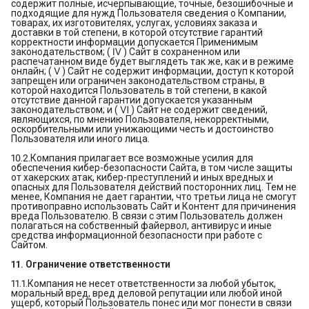
содержит полные, исчерпывающие, точные, безошибочные и
подходящие для нужд Пользователя сведения о Компании,
товарах, их изготовителях, услугах, условиях заказа и
доставки в той степени, в которой отсутствие гарантий
корректности информации допускается Применимым
законодательством; ( Ⅳ ) Сайт в сохраненном или
распечатанном виде будет выглядеть так же, как и в режиме
онлайн; ( Ⅴ ) Сайт не содержит информации, доступ к которой
запрещен или ограничен законодательством страны, в
которой находится Пользователь в той степени, в какой
отсутствие данной гарантии допускается указанным
законодательством; и ( Ⅵ ) Сайт не содержит сведений,
являющихся, по мнению Пользователя, некорректными,
оскорбительными или унижающими честь и достоинство
Пользователя или иного лица.
10.2.Компания прилагает все возможные усилия для
обеспечения кибер-безопасности Сайта, в том числе защиты
от хакерских атак, кибер-преступлений и иных вредных и
опасных для Пользователя действий посторонних лиц. Тем не
менее, Компания не дает гарантии, что третьи лица не смогут
противоправно использовать Сайт и Контент для причинения
вреда Пользователю. В связи с этим Пользователь должен
полагаться на собственный файервол, антивирус и иные
средства информационной безопасности при работе с
Сайтом.
11. Ограничение ответственности
11.1.Компания не несет ответственности за любой убыток,
моральный вред, вред деловой репутации или любой иной
ущерб, который Пользователь понес или мог понести в связи