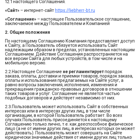
12.1 настоящего Соглашения.
«Сайт»
– интернет-сайт
https://liebherr-bt.ru
«Соглашение»
– настоящее Пользовательское соглашение,
заключаемое между Пользователем и Компанией
2. Общие положения
По настоящему Соглашению Компания предоставляет доступ
к Сайту, а Пользователь обязуется использовать Сайт
надлежащим образом в пределах, установленных настоящим
Соглашением. Действие Соглашения распространяется на
все версии Сайта для любых устройств, в том числе и на
мобильную версию.
2.2.Настоящее Соглашение
не регламентирует
порядок
заказа, оплаты, доставки и приемки товаров, порядок заказа,
оплаты и использования предлагаемых на Сайте услуг, а
равно вопросы заключения, исполнения, изменения и
прекращения гражданско-правовых договоров в отношении
таких товаров и услуг. Соглашение не является частью
подобных договоров и действует независимо от них.
2.3.Пользователь может использовать Сайт в собственных
интересах или в интересах других лиц, в том числе
организации, в которой Пользователь работает. Во всех
случаях Пользователь присоединяется к настоящему
Соглашению только лично, т.е. как дееспособное физическое
лицо (а не от имени других лиц, в интересах которых он может
действовать). Пользователь может совершать на Сайте
юридически значимые действия от имени других лиц только