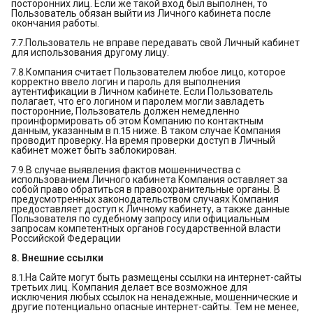
посторонних лиц. Если же такой вход был выполнен, то
Пользователь обязан выйти из Личного кабинета после
окончания работы.
7.7.Пользователь не вправе передавать свой Личный кабинет
для использования другому лицу.
7.8.Компания считает Пользователем любое лицо, которое
корректно ввело логин и пароль для выполнения
аутентификации в Личном кабинете. Если Пользователь
полагает, что его логином и паролем могли завладеть
посторонние, Пользователь должен немедленно
проинформировать об этом Компанию по контактным
данным, указанным в п.15 ниже. В таком случае Компания
проводит проверку. На время проверки доступ в Личный
кабинет может быть заблокирован.
7.9.В случае выявления фактов мошенничества с
использованием Личного кабинета Компания оставляет за
собой право обратиться в правоохранительные органы. В
предусмотренных законодательством случаях Компания
предоставляет доступ к Личному кабинету, а также данные
Пользователя по судебному запросу или официальным
запросам компетентных органов государственной власти
Российской Федерации
8. Внешние ссылки
8.1.На Сайте могут быть размещены ссылки на интернет-сайты
третьих лиц. Компания делает все возможное для
исключения любых ссылок на ненадежные, мошеннические и
другие потенциально опасные интернет-сайты. Тем не менее,