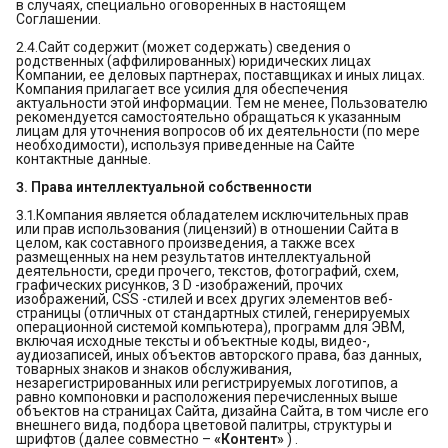
в случаях, специально оговоренных в настоящем
Соглашении.
2.4.Сайт содержит (может содержать) сведения о
родственных (аффилированных) юридических лицах
Компании, ее деловых партнерах, поставщиках и иных лицах.
Компания прилагает все усилия для обеспечения
актуальности этой информации. Тем не менее, Пользователю
рекомендуется самостоятельно обращаться к указанным
лицам для уточнения вопросов об их деятельности (по мере
необходимости), используя приведенные на Сайте
контактные данные.
3. Права интеллектуальной собственности
3.1.Компания является обладателем исключительных прав
или прав использования (лицензий) в отношении Сайта в
целом, как составного произведения, а также всех
размещенных на нем результатов интеллектуальной
деятельности, среди прочего, текстов, фотографий, схем,
графических рисунков, 3 D -изображений, прочих
изображений, CSS -стилей и всех других элементов веб-
страницы (отличных от стандартных стилей, генерируемых
операционной системой компьютера), программ для ЭВМ,
включая исходные тексты и объектные коды, видео-,
аудиозаписей, иных объектов авторского права, баз данных,
товарных знаков и знаков обслуживания,
незарегистрированных или регистрируемых логотипов, а
равно компоновки и расположения перечисленных выше
объектов на страницах Сайта, дизайна Сайта, в том числе его
внешнего вида, подбора цветовой палитры, структуры и
шрифтов (далее совместно –
«Контент»
) .