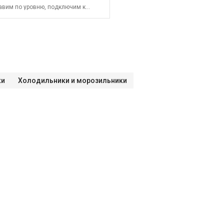
авим по уровню, подключим к
СПБ до КАД)
ки
Холодильники и морозильники
СПБ за КАД)
ого управления
м управлением