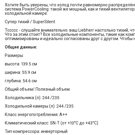
Хотите быть уверены, что холод почти равномерно распределён
система PowerCooling: такой же мощный, как и тихий вентилят
холодильной камере.
Супер тихий / SuperSilent
Тссссс - слушайте внимательно: ваш Liebherr настолько тихий, ч
Что за этим стоит? Все холодильные компоненты, такие как ком
оптимизированы и идеально согласованы друг с другом. Чтобы н
Общие данные:
Размеры:
высота: 139.5 см
ширина: 55.9 см
глубина: 54.6 см
Общий объем/ Полезный объем:
Холодильника (л): 244 /235
Холодильной камеры (л): 244 /235
Класс энергопотребления: A++
Климатический класс: SN-T (от +10°С до +43°С)
Тип компрессора: инверторный