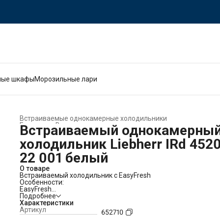
ные шкафы
Морозильные лари
Встраиваемые однокамерные холодильники
Главная
›
Встраиваемая техника
›
Встраиваемый однокамерны
холодильник Liebherr IRd 452
22 001 белый
О товаре
Встраиваемый холодильник с EasyFresh
Особенности:
EasyFresh
Наш контейнер EasyFresh гарантирует свежесть продуктов в
Подробнее
вашем доме, как на рынке. Неупакованные фрукты, овощи ил
Характеристики
плоды: здесь всё хранится оптимально. Благодаря плотному
Артикул
652710
закрытию контейнера под воздействием продуктов в нём