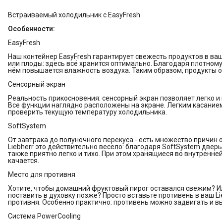
Встраиваемый холодильник с EasyFresh
Особенности:
EasyFresh
Наш контейнер EasyFresh гарантирует свежесть продуктов в ва
или плоды: здесь всё хранится оптимально. Благодаря плотном
нём повышается влажность воздуха. Таким образом, продукты 
Сенсорный экран
Реальность прикосновения: сенсорный экран позволяет легко и 
Все функции наглядно расположены на экране. Легким касание
проверить текущую температуру холодильника.
SoftSystem
От завтрака до полуночного перекуса - есть множество причин 
Liebherr это действительно весело: благодаря SoftSystem двер
также приятно легко и тихо. При этом хранящиеся во внутренней
качается.
Место для противня
Хотите, чтобы домашний фруктовый пирог оставался свежим? И
поставить в духовку позже? Просто вставьте противень в ваш Li
противня. Особенно практично: противень можно задвигать и вы
Система PowerCooling