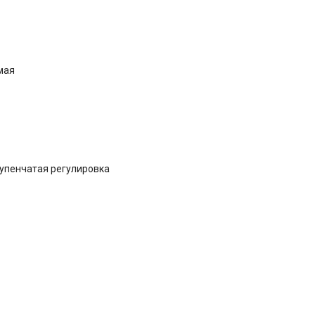
емая
тупенчатая регулировка