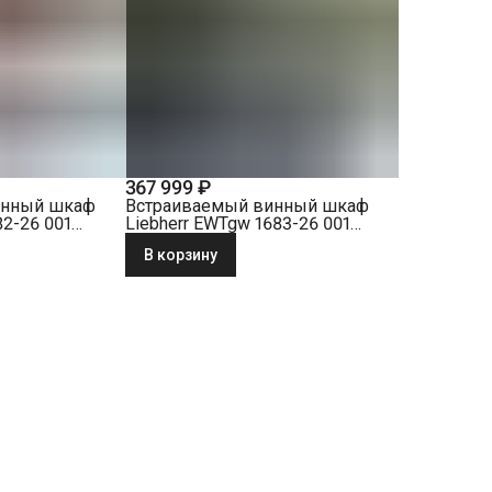
367 999 ₽
инный шкаф
Встраиваемый винный шкаф
82-26 001
Liebherr EWTgw 1683-26 001
белое стекло
В корзину