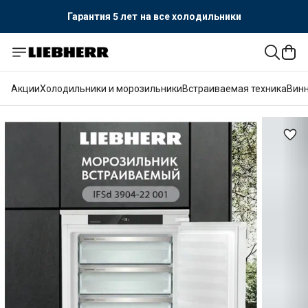
Гарантия 5 лет
на все холодильники
Официальный поставщик LIEBHERR
Гарантия 5 лет
на все холодильники
Акции
Холодильники и морозильники
Встраиваемая техника
Вин