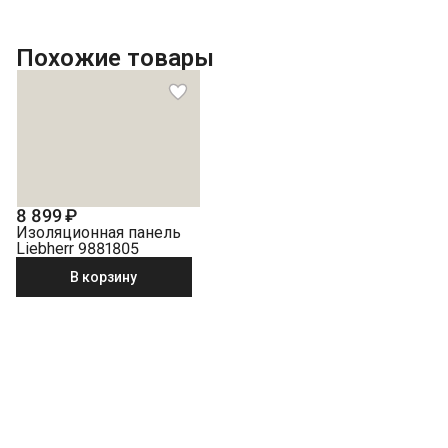
Выставление по уровню
Подключение к готовым точкам электросети
Похожие товары
Встраивание техники в мебель (без доработки)
Проверка исправности и готовности подключения
электросети
Что не входит в стоимость?
Перенавешивание дверей на левую или правую сторону
Выезд мастера за административные пределы города
(МСК за МКАД, СПБ за КАД)
Краткая консультация по вопросам эксплуатации
8 899 ₽
Демонтаж встраиваемой морозильной камеры
Изоляционная панель
Демонстрация работы техники
Liebherr 9881805
Утилизация техники
В корзину
Навеска фасада на встраиваемую морозильную камеру
Перенавешивание дверей встраиваемой морозильной
камеры с электронным управлением
Перенавешивание дверей встраиваемой морозильной
камеры без электронного управления