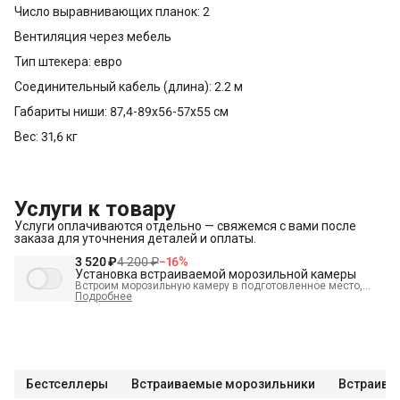
Число выравнивающих планок: 2
Вентиляция через мебель
Тип штекера: евро
Соединительный кабель (длина): 2.2 м
Габариты ниши: 87,4-89x56-57x55 см
Вес: 31,6 кг
Услуги к товару
Услуги оплачиваются отдельно — свяжемся с вами после
заказа для уточнения деталей и оплаты.
3 520 ₽
4 200 ₽
−
16
%
Установка встраиваемой морозильной камеры
Встроим морозильную камеру в подготовленное место,
установим полки, выставим по уровню, подключим к
Подробнее
электросети и проверим работоспособность
В стоимость входит:
Распаковка и визуальный осмотр
Проверка работоспособности
Выезд мастера в административных пределах города (МСК
до МКАД, СПБ до КАД)
Бестселлеры
Встраиваемые морозильники
Встраива