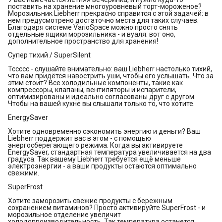
поставить на хранение многоуровневый торт-мороженое?
Морозильник Liebherr прекрасно справится с этой задачей: в
нем предусмотрено достаточно места для таких случаев.
Благодаря системе VarioSpace можно просто снять
отдельные ящики морозильника - и вуаля: вот оно,
дополнительное пространство для хранения!
Супер тихий / SuperSilent
Тссссс - слушайте внимательно: ваш Liebherr настолько тихий,
что вам придётся навострить уши, чтобы его услышать. Что за
этим стоит? Все холодильные компоненты, такие как
компрессоры, клапаны, вентиляторы и испарители,
оптимизированы и идеально согласованы друг с другом.
Чтобы на вашей кухне вы слышали только то, что хотите.
EnergySaver
Хотите одновременно сэкономить энергию и деньги? Ваш
Liebherr поддержит вас в этом - с помощью
энергосберегающего режима. Когда вы активируете
EnergySaver, стандартная температура увеличивается на два
градуса. Так вашему Liebherr требуется ещё меньше
электроэнергии - а ваши продукты остаются оптимально
свежими.
SuperFrost
Хотите заморозить свежие продукты с бережным
сохранением витаминов? Просто активируйте SuperFrost - и
морозильное отделение увеличит
холодопроизводительность. Так температура останется