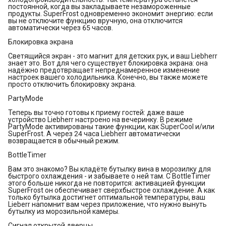
постоянной, когда вы закладываете незамороженные
продукты. SuperFrost одновременно экономит энергию: если
вы не отключите функцию вручную, она отключится
автоматически через 65 часов.
Блокировка экрана
Светящийся экран - это магнит для детских рук, и ваш Liebherr
знает это. Вот для чего существует блокировка экрана: она
надёжно предотвращает непреднамеренное изменение
настроек вашего холодильника. Конечно, вы также можете
просто отключить блокировку экрана.
PartyMode
Теперь вы точно готовы к приему гостей: даже ваше
устройство Liebherr настроено на вечеринку. В режиме
PartyMode активированы такие функции, как SuperCool и/или
SuperFrost. А через 24 часа Liebherr автоматически
возвращается в обычный режим.
BottleTimer
Вам это знакомо? Вы кладёте бутылку вина в морозилку для
быстрого охлаждения - и забываете о ней там. С BottleTimer
этого больше никогда не повторится: активацией функции
SuperFrost он обеспечивает сверхбыстрое охлаждение. А как
только бутылка достигнет оптимальной температуры, ваш
Lieberr напомнит вам через приложение, что нужно вынуть
бутылку из морозильной камеры.
Сигнал открытой дверцы