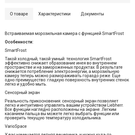
О товаре
Характеристики
Документы
Встраиваемая морозильная камера с функцией SmartFrost
Особенности:
SmartFrost
Такой холодный, такой умный: технология SmartFrost
эффективно снижает образование инея во внутреннем
пространстве и на замороженных продуктах. В результате
снижается потребление электроэнергии, а морозильную
камеру теперь можно размораживать гораздо реже. Еще
одно преимущество: гладкую поверхность внутренних стенок
легко и удобно мыть.
Сенсорный экран
Реальность прикосновения: сенсорный экран позволяет
легко и интуитивно управлять вашим устройством Liebherr.
Все функции наглядно расположены на экране. Легким
касанием пальца вы можете легко выбрать функции или
проверить текущую температуру холодильника.
VarioSpace
У вас намечается летняя вечеринка, и нужно куда-то