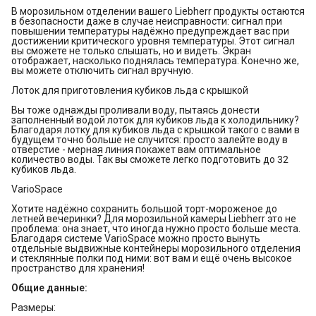
В морозильном отделении вашего Liebherr продукты остаются
в безопасности даже в случае неисправности: сигнал при
повышении температуры надёжно предупреждает вас при
достижении критического уровня температуры. Этот сигнал
вы сможете не только слышать, но и видеть. Экран
отображает, насколько поднялась температура. Конечно же,
вы можете отключить сигнал вручную.
Лоток для приготовления кубиков льда с крышкой
Вы тоже однажды проливали воду, пытаясь донести
заполненный водой лоток для кубиков льда к холодильнику?
Благодаря лотку для кубиков льда с крышкой такого с вами в
будущем точно больше не случится: просто залейте воду в
отверстие - мерная линия покажет вам оптимальное
количество воды. Так вы сможете легко подготовить до 32
кубиков льда.
VarioSpace
Хотите надёжно сохранить большой торт-мороженое до
летней вечеринки? Для морозильной камеры Liebherr это не
проблема: она знает, что иногда нужно просто больше места.
Благодаря системе VarioSpace можно просто вынуть
отдельные выдвижные контейнеры морозильного отделения
и стеклянные полки под ними: вот вам и ещё очень высокое
пространство для хранения!
Общие данные:
Размеры: