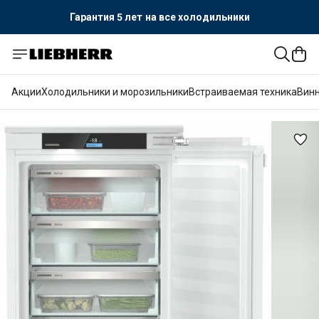
Гарантия 5 лет
на все холодильники
Официальный поставщик LIEBHERR
Гарантия 5 лет
на все холодильники
Акции
Холодильники и морозильники
Встраиваемая техника
Вин