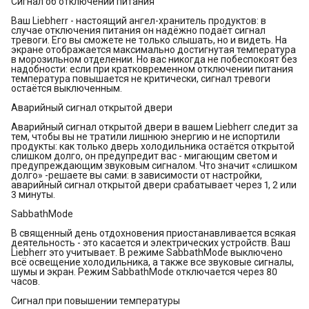
Сигнал об отключении питания
Ваш Liebherr - настоящий ангел-хранитель продуктов: в
случае отключения питания он надёжно подаёт сигнал
тревоги. Его вы сможете не только слышать, но и видеть. На
экране отображается максимально достигнутая температура
в морозильном отделении. Но вас никогда не побеспокоят без
надобности: если при кратковременном отключении питания
температура повышается не критически, сигнал тревоги
остаётся выключенным.
Аварийный сигнал открытой двери
Аварийный сигнал открытой двери в вашем Liebherr следит за
тем, чтобы вы не тратили лишнюю энергию и не испортили
продукты: как только дверь холодильника остаётся открытой
слишком долго, он предупредит вас - мигающим светом и
предупреждающим звуковым сигналом. Что значит «слишком
долго» -решаете вы сами: в зависимости от настройки,
аварийный сигнал открытой двери срабатывает через 1, 2 или
3 минуты.
SabbathMode
В священный день отдохновения приостанавливается всякая
деятельность - это касается и электрических устройств. Ваш
Liebherr это учитывает. В режиме SabbathMode выключено
всё освещение холодильника, а также все звуковые сигналы,
шумы и экран. Режим SabbathMode отключается через 80
часов.
Сигнал при повышении температуры