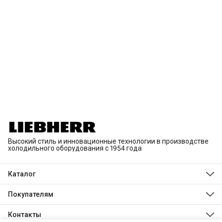
Высокий стиль и инновационные технологии в производстве
холодильного оборудования с 1954 года
Каталог
Холодильники и морозильники
Встраиваемая техника
Покупателям
Винные шкафы
О компании
Морозильные лари
Дизайн и технологии
Контакты
Инновации