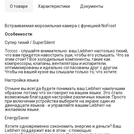
О товаре
Характеристики
Документы
Встраиваемая морозильная камера с функцией NoFrost
Особенности:
Супер тихий / SuperSilent
Тссссс - слушайте внимательно: ваш Liebherr настолько тихий,
что вам придётся навострить уши, чтобы его услышать. Что за
этим стоит? Все холодильные компоненты, такие как
компрессоры, клапаны, вентиляторы и испарители,
оптимизированы и идеально согласованы друг с другом.
Чтобы на вашей кухне вы слышали только то, что хотите.
Настройка языка
Отныне вы всегда будете понимать ваш Liebherr наилучшим
образом: потому что он говорит на вашем языке. Это стало
возможным благодаря настройке различных языков. Просто
при включении устройства выберите на экране один из
двенадцати языков - и управляйте вашим Liebherr на
желаемом языке.
EnergySaver
Хотите одновременно сэкономить энергию и деньги? Ваш
Liebherr поддержит вас в этом - с помощью