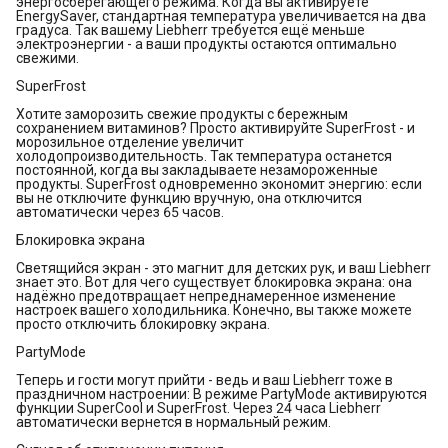
энергосберегающего режима. Когда вы активируете
EnergySaver, стандартная температура увеличивается на два
градуса. Так вашему Liebherr требуется ещё меньше
электроэнергии - а ваши продукты остаются оптимально
свежими.
SuperFrost
Хотите заморозить свежие продукты с бережным
сохранением витаминов? Просто активируйте SuperFrost - и
морозильное отделение увеличит
холодопроизводительность. Так температура останется
постоянной, когда вы закладываете незамороженные
продукты. SuperFrost одновременно экономит энергию: если
вы не отключите функцию вручную, она отключится
автоматически через 65 часов.
Блокировка экрана
Светящийся экран - это магнит для детских рук, и ваш Liebherr
знает это. Вот для чего существует блокировка экрана: она
надёжно предотвращает непреднамеренное изменение
настроек вашего холодильника. Конечно, вы также можете
просто отключить блокировку экрана.
PartyMode
Теперь и гости могут прийти - ведь и ваш Liebherr тоже в
праздничном настроении: В режиме PartyMode активируются
функции SuperCool и SuperFrost. Через 24 часа Liebherr
автоматически вернется в нормальный режим.