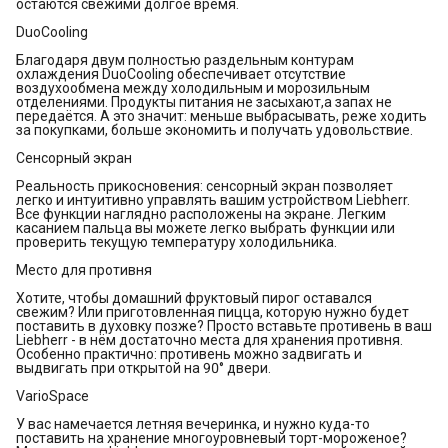
остаются свежими долгое время.
DuoCooling
Благодаря двум полностью раздельным контурам
охлаждения DuoCooling обеспечивает отсутствие
воздухообмена между холодильным и морозильным
отделениями. Продукты питания не засыхают,а запах не
передаётся. А это значит: меньше выбрасывать, реже ходить
за покупками, больше экономить и получать удовольствие.
Сенсорный экран
Реальность прикосновения: сенсорный экран позволяет
легко и интуитивно управлять вашим устройством Liebherr.
Все функции наглядно расположены на экране. Легким
касанием пальца вы можете легко выбрать функции или
проверить текущую температуру холодильника.
Место для противня
Хотите, чтобы домашний фруктовый пирог оставался
свежим? Или приготовленная пицца, которую нужно будет
поставить в духовку позже? Просто вставьте противень в ваш
Liebherr - в нём достаточно места для хранения противня.
Особенно практично: противень можно задвигать и
выдвигать при открытой на 90° двери.
VarioSpace
У вас намечается летняя вечеринка, и нужно куда-то
поставить на хранение многоуровневый торт-мороженое?