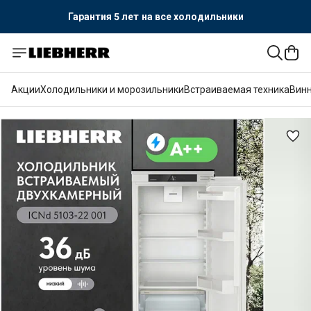
Гарантия 5 лет
на все холодильники
Официальный поставщик LIEBHERR
Гарантия 5 лет
на все холодильники
Акции
Холодильники и морозильники
Встраиваемая техника
Вин