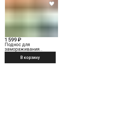
электросети
Что не входит в стоимость?
Перенавешивание дверей на левую или правую сторону
Выезд мастера за административные пределы города
(МСК за МКАД, СПБ за КАД)
Навеска фасада на встраиваемый холодильник
1 599 ₽
Краткая консультация по вопросам эксплуатации
Поднос для
Демонтаж встраиваемого холодильника
замораживания
Liebherr 7431387
Перенавешивание дверей встраиваемого холодильника
В корзину
без электронного управления
Перенавешивание дверей встраиваемого холодильника с
электронным управлением
Демонстрация работы техники
Утилизация техники