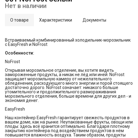
Нет в наличии
О товаре
Характеристики
Документы
Встраиваемый комбинированный холодильник-морозильник
с EasyFresh и NoFrost
Особенности:
NoFrost
Открывая морозильное отделение, вы хотите видеть
замороженные продукты, а никак не лёд или иней. NoFrost
защищает морозильную камеру от нежелательного
обледенения, расходующего много энергии и порой стоящего
достаточно дорого. NoFrost означает: никакого больше
утомительного и продолжительного размораживания
морозильного отделения, больше времени для других дел - и
экономия денег.
EasyFresh
Наш контейнер EasyFresh гарантирует свежесть продуктов в
вашем доме, как на рынке. Неупакованные фрукты, овощи или
плоды: здесь всё хранится оптимально. Благодаря плотному
закрытию контейнера под воздействием продуктов в нём
повышается влажность воздуха. Таким образом, продукты