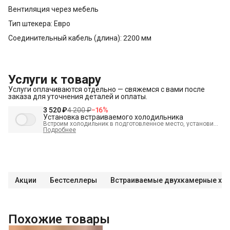
Вентиляция через мебель
Тип штекера: Евро
Соединительный кабель (длина): 2200 мм
Услуги к товару
Услуги оплачиваются отдельно — свяжемся с вами после
заказа для уточнения деталей и оплаты.
3 520 ₽
4 200 ₽
−
16
%
Установка встраиваемого холодильника
Встроим холодильник в подготовленное место, установим
полки, выставим по уровню, подключим к электросети и
Подробнее
проверим работоспособность
В стоимость входит:
Распаковка и визуальный осмотр
Проверка работоспособности
Выезд мастера в административных пределах города (МСК
до МКАД, СПБ до КАД)
Акции
Бестселлеры
Выставление по уровню
Подключение к готовым точкам электросети
Похожие товары
Встраивание техники в мебель (без доработки)
Проверка исправности и готовности подключения