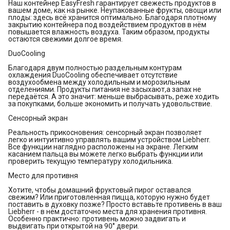
Наш контейнер EasyFresh гарантирует свежесть продуктов в
вашем доме, как на рынке. Неупакованные фрукты, овощи или
плоды: здесь всё хранится оптимально. Благодаря плотному
закрытию контейнера под воздействием продуктов в нём
повышается влажность воздуха. Таким образом, продукты
остаются свежими долгое время.
DuoCooling
Благодаря двум полностью раздельным контурам
охлаждения DuoCooling обеспечивает отсутствие
воздухообмена между холодильным и морозильным
отделениями. Продукты питания не засыхают,а запах не
передаётся. А это значит: меньше выбрасывать, реже ходить
за покупками, больше экономить и получать удовольствие.
Сенсорный экран
Реальность прикосновения: сенсорный экран позволяет
легко и интуитивно управлять вашим устройством Liebherr.
Все функции наглядно расположены на экране. Легким
касанием пальца вы можете легко выбрать функции или
проверить текущую температуру холодильника.
Место для противня
Хотите, чтобы домашний фруктовый пирог оставался
свежим? Или приготовленная пицца, которую нужно будет
поставить в духовку позже? Просто вставьте противень в ваш
Liebherr - в нём достаточно места для хранения противня.
Особенно практично: противень можно задвигать и
выдвигать при открытой на 90° двери.