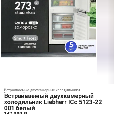
Встраиваемые двухкамерные холодильники
Главная
›
Встраиваемая техника
›
Встраиваемый двухкамерный
холодильник Liebherr ICc 5123-22
001 белый
147 999 ₽