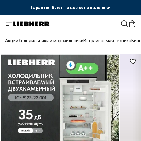
Гарантия 5 лет
на все холодильники
Официальный поставщик LIEBHERR
Гарантия 5 лет
на все холодильники
Акции
Холодильники и морозильники
Встраиваемая техника
Вин