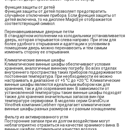
Функция защиты от детей
Функция защиты от детей позволяет предотвратить
случайное отключение прибора. Если функция защиты от
детей включена, то на дисплее MagicEye отображается
соответствующий символ.
Перенавешиваемые дверные петли
В стандартном исполнении на холодильники устанавливается
дверь, которая открывается слева направо. При этом для
более удобного открывания и адаптации к условиям в
помещении дверь можно перенавесить и тем самым
изменить сторону ее открывания.
Климатические винные шкафы
Климатические винные шкафы обеспечивают условия
хранения, аналогичные винному погребу. Во всех отделах
внутреннего пространства таких приборов поддерживается
постоянная температура. При необходимости ее можно
настраивать в диапазоне от +5 °C до +20 °C. Климатические
винные шкафы являются идеальным выбором как для
хранения, так и для созревания вин. В зависимости от
установленной температуры такие винные шкафы подходят
также для хранения значительных запасов вин при
температуре сервировки. В моделях серии GrandCru и
Vinothek компания Liebherr предлагает климатические
винные шкафы разных размеров и с разным оснащением.
Фильтр из активированного угля
Посторонние запахи при их долгом воздействии могут
неблагоприятно отразиться на качестве хранимого вина. В
винных шкафах оптимальное качество воздуха