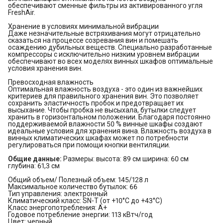
обеспечивают сменные фильтры из активированного угля
FreshAir.
Хранение в условиях минимальной вибрации
Даже незначительные встряхивания могут отрицательно
сказаться на процессе созревания вин и помешать
осаждению дубильных веществ. Специально разработанные
компрессоры с исключительно низким уровнем вибрации
обеспечивают во всех моделях винных шкафов оптимальные
условия хранения вин.
Превосходная влажность
Оптимальная влажность воздуха - это один из важнейших
критериев для правильного хранения вин. Это позволяет
сохранить эластичность пробок и предотвращает их
высыхание. Чтобы пробка не высыхала, бутылки следует
хранить в горизонтальном положении. Благодаря постоянно
поддерживаемой влажности 50 % винные шкафы создают
идеальные условия для хранения вина. Влажность воздуха в
винных климатических шкафах может по потребности
регулироваться при помощи кнопки вентиляции.
Общие данные:
Размеры: высота: 89 см ширина: 60 см
глубина: 61,3 см
Общий объем/ Полезный объем: 145/128 л
Максимальное количество бутылок: 66
Тип управления: электронный
Климатический класс: SN-T (от +10°С до +43°С)
Класс энергопотребления: A+
Годовое потребление энергии: 113 кВтч/год
Цвет: черный