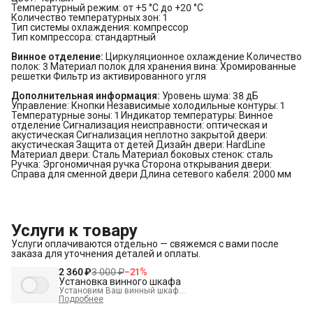
Температурный режим: от +5 °C до +20 °C
Количество температурных зон: 1
Тип системы охлаждения: компрессор
Тип компрессора: стандартный
Винное отделение:
Циркуляционное охлаждение Количество
полок: 3 Материал полок для хранения вина: Хромированные
решетки Фильтр из активированного угля
Дополнительная информация:
Уровень шума: 38 дБ
Управление: Кнопки Независимые холодильные контуры: 1
Температурные зоны: 1 Индикатор температуры: Винное
отделение Сигнализация неисправности: оптическая и
акустическая Сигнализация неплотно закрытой двери:
акустическая Защита от детей Дизайн двери: HardLine
Материал двери: Сталь Материал боковых стенок: сталь
Ручка: Эргономичная ручка Сторона открывания двери:
Справа для сменной двери Длина сетевого кабеля: 2000 мм
Услуги к товару
Услуги оплачиваются отдельно — свяжемся с вами после
заказа для уточнения деталей и оплаты.
2 360 ₽
3 000 ₽
−
21
%
Установка винного шкафа
Установим Ваш винный шкаф
В стоимость входит:
Подробнее
Распаковка и визуальный осмотр