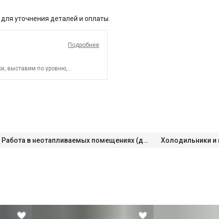
 для уточнения деталей и оплаты.
Подробнее
и, выставим по уровню,
СПБ до КАД)
Работа в неотапливаемых помещениях (до -15°C)
Холодильники и
СПБ за КАД)
ектронным управлением