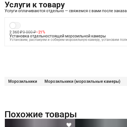
Услуги к товару
Услуги оплачиваются отдельно — свяжемся с вами после заказа
2 360 ₽
3 000 ₽
−
21
%
Установка отдельностоящей морозильной камеры
Установим, распакуем и соберем морозильную камеру, установим полк
подключим к электросети и проверим работоспособность
В стоимость входит:
Распаковка и визуальный осмотр
Краткая консультация по вопросам эксплуатации
Демонстрация работы техники
Выезд мастера в административных пределах города (МСК до МКАД, 
Выставление по уровню
Морозильники
Морозильники (морозильные камеры)
Подключение к готовым точкам электросети
Проверка исправности и готовности подключения электросети
Что не входит в стоимость?
Перенавешивание дверей на левую или правую сторону
Похожие товары
Выезд мастера за административные пределы города (МСК за МКАД, 
Перенавешивание дверей отдельностоящей морозильной камеры с эл
Проверка работоспособности