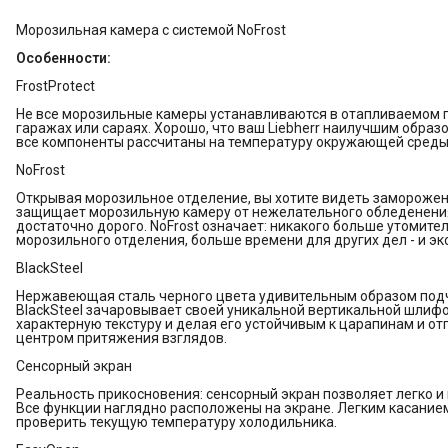
Морозильная камера с системой NoFrost
Особенности:
FrostProtect
Не все морозильные камеры устанавливаются в отапливаемом 
гаражах или сараях. Хорошо, что ваш Liebherr наилучшим образ
все компоненты рассчитаны на температуру окружающей среды д
NoFrost
Открывая морозильное отделение, вы хотите видеть замороженны
защищает морозильную камеру от нежелательного обледенения
достаточно дорого. NoFrost означает: никакого больше утомит
морозильного отделения, больше времени для других дел - и эк
BlackSteel
Нержавеющая сталь черного цвета удивительным образом подч
BlackSteel зачаровывает своей уникальной вертикальной шлиф
характерную текстуру и делая его устойчивым к царапинам и от
центром притяжения взглядов.
Сенсорный экран
Реальность прикосновения: сенсорный экран позволяет легко и 
Все функции наглядно расположены на экране. Легким касание
проверить текущую температуру холодильника.