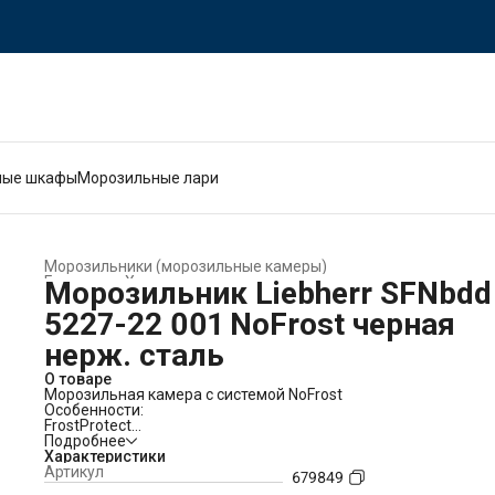
ные шкафы
Морозильные лари
Морозильники (морозильные камеры)
Главная
›
Холодильники и морозильники
›
Морозильник Liebherr SFNbdd
5227-22 001 NoFrost черная
нерж. сталь
О товаре
Морозильная камера с системой NoFrost
Особенности:
FrostProtect
Не все морозильные камеры устанавливаются в отапливае
Подробнее
помещении - некоторые стоят даже в холодных гаражах или
Характеристики
сараях. Хорошо, что ваш Liebherr наилучшим образом
Артикул
679849
подготовлен к такой прохладной обстановке: ведь все