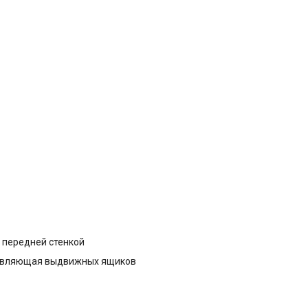
может быть достигнута в случае установки ограничителей н
заднюю стенку прибора. Ограничители увеличивают глубину
прибора на 3,5 см (1,5 см BluPerformance). Отказ от
использования ограничителей не отразится на корректной
работе прибора, однако уровень потребления электроэнерг
несколько увеличится.
 передней стенкой
авляющая выдвижных ящиков