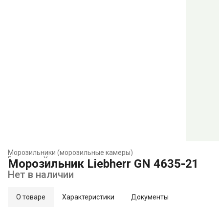
Морозильники (морозильные камеры)
Главная
›
Холодильники и морозильники
›
Морозильник Liebherr GN 4635-21
Нет в наличии
О товаре
Характеристики
Документы