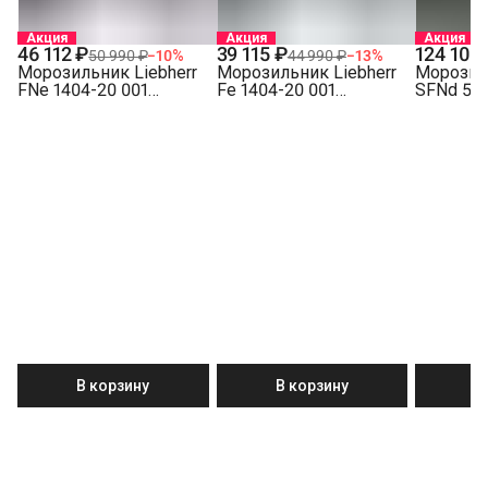
Акция
Акция
Акция
46 112 ₽
39 115 ₽
124 108
50 990 ₽
−
10
%
44 990 ₽
−
13
%
Морозильник Liebherr
Морозильник Liebherr
Морозиль
FNe 1404-20 001
Fe 1404-20 001
SFNd 522
NoFrost FrostProtect
FrostProtect белый
NoFrost
белый
В корзину
В корзину
В