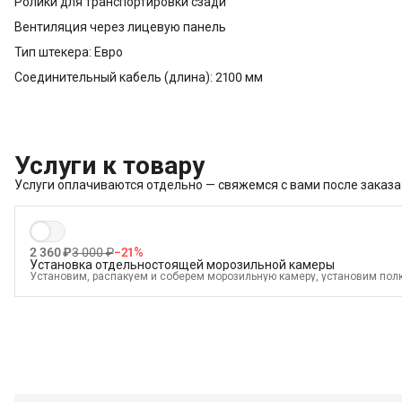
Ролики для транспортировки сзади
Вентиляция через лицевую панель
Тип штекера: Евро
Соединительный кабель (длина): 2100 мм
Услуги к товару
Услуги оплачиваются отдельно — свяжемся с вами после заказа
2 360 ₽
3 000 ₽
−
21
%
Установка отдельностоящей морозильной камеры
Установим, распакуем и соберем морозильную камеру, установим полк
подключим к электросети и проверим работоспособность
В стоимость входит:
Распаковка и визуальный осмотр
Краткая консультация по вопросам эксплуатации
Демонстрация работы техники
Выезд мастера в административных пределах города (МСК до МКАД, 
Выставление по уровню