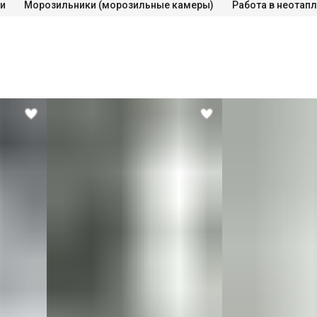
и
Морозильники (морозильные камеры)
СПБ за КАД)
ектронным управлением
лектронного управления