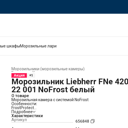
ные шкафы
Морозильные лари
Морозильники (морозильные камеры)
Главная
›
Холодильники и морозильники
›
Акция
+1
Морозильник Liebherr FNe 42
22 001 NoFrost белый
О товаре
Морозильная камера с системой NoFrost
Особенности:
FrostProtect
Не все морозильные камеры устанавливаются в отапливае
Подробнее
помещении - некоторые стоят даже в холодных гаражах или
Характеристики
сараях. Хорошо, что ваш Liebherr наилучшим образом
Артикул
656848
подготовлен к такой прохладной обстановке: ведь все
компоненты рассчитаны на температуру окружающей среды