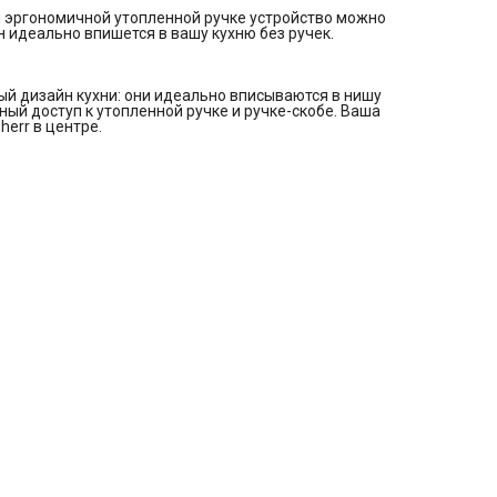
Индикатор температуры
и эргономичной утопленной ручке устройство можно
SuperFrost
н идеально впишется в вашу кухню без ручек.
Сигнал открытой двери морозильного отделения
Блокировка экрана
Уровень шума: 38 дБ
InteriorFit
й дизайн кухни: они идеально вписываются в нишу
Утопленная ручка (с обеих сторон, вертикальная, сплошная)
ный доступ к утопленной ручке и ручке-скобе. Ваша
EasyOpen
herr в центре.
Закрывающее устройство
Сторона открывания двери: Справа для сменной двери
Перевешивание двери: Возможно самостоятельно
Угол открывания двери: 115°
Уплотнение двери: Сменное
Регулируемые по высоте ножки: 2
Транспортировочные ручки: впереди и сзади
Ролики для транспортировки сзади
Вентиляция через лицевую панель
Тип штекера: Евро
Соединительный кабель (длина): 2100 мм