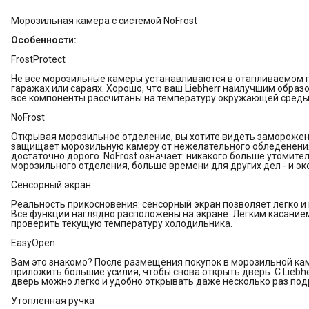
Морозильная камера с системой NoFrost
Особенности:
FrostProtect
Не все морозильные камеры устанавливаются в отапливаемом 
гаражах или сараях. Хорошо, что ваш Liebherr наилучшим образ
все компоненты рассчитаны на температуру окружающей среды д
NoFrost
Открывая морозильное отделение, вы хотите видеть замороженны
защищает морозильную камеру от нежелательного обледенения
достаточно дорого. NoFrost означает: никакого больше утомит
морозильного отделения, больше времени для других дел - и эк
Сенсорный экран
Реальность прикосновения: сенсорный экран позволяет легко и 
Все функции наглядно расположены на экране. Легким касание
проверить текущую температуру холодильника.
EasyOpen
Вам это знакомо? После размещения покупок в морозильной каме
приложить большие усилия, чтобы снова открыть дверь. С Liebhe
дверь можно легко и удобно открывать даже несколько раз под
Утопленная ручка