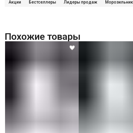
Акции
Бестселлеры
Лидеры продаж
Морозильник
Подключение к готовым точкам электросети
Проверка исправности и готовности подключения электросети
Что не входит в стоимость?
Перенавешивание дверей на левую или правую сторону
Похожие товары
Выезд мастера за административные пределы города (МСК за МКАД, 
Перенавешивание дверей отдельностоящей морозильной камеры с эл
Проверка работоспособности
Перенавешивание дверей отдельностоящей морозильной камеры без э