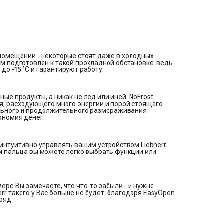
кухня всегда будет привлекать внимание - с холодильником
Liebherr в центре.
Общие данные:
Размеры:
высота: 125,5 см
ширина: 59,7 см
глубина: 67,5 см
Общий объем: 196 л
помещении - некоторые стоят даже в холодных
Полезный объем: 156 л
ом подготовлен к такой прохладной обстановке: ведь
Тип управления: электронный
о -15 °C и гарантируют работу.
Класс энергопотребления: A+
Климатический класс: SN-T (от +10°С до +43°С)
Количество компрессоров: 1
Годовое потребление энергии: 241 кВтч/год
е продукты, а никак не лёд или иней. NoFrost
Цвет: белый
, расходующего много энергии и порой стоящего
Морозильное отделение:
ельного и продолжительного размораживания
Система No Frost (Frost Free, Ноу Фрост)
ономия денег.
Время хранения при отключении питания: 14 ч
Мощность замораживания в сутки: 16 кг
Диапазон температур: от -15 °C до -28 °C
Количество контейнеров: 4
интуитивно управлять вашим устройством Liebherr.
FrostSafe: Полностью закрытые выдвижные ящики с прозра
м пальца вы можете легко выбрать функции или
передней стенкой
Механизмы выдвижения выдвижных ящиков: Встроенная
направляющая выдвижных ящиков
Система VarioSpace
SpaceBox
ре Вы замечаете, что что-то забыли - и нужно
Дополнительная информация:
rr такого у Вас больше не будет: благодаря EasyOpen
ЖК-дисплей монохромный, сенсорный экран
ряд.
Управление: Touch
Количество температурных зон: 1
Число регулируемых контуров охлаждения: 1