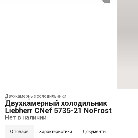
Двухкамерные холодильники
Главная
›
Холодильники и морозильники
›
Двухкамерный холодильник
Liebherr CNef 5735-21 NoFrost
Нет в наличии
О товаре
Характеристики
Документы