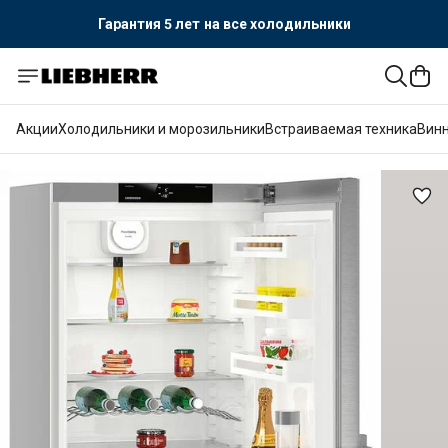
Гарантия 5 лет
на все холодильники
Официальный поставщик LIEBHERR
Гарантия 5 лет
на все холодильники
Акции
Холодильники и морозильники
Встраиваемая техника
Вин