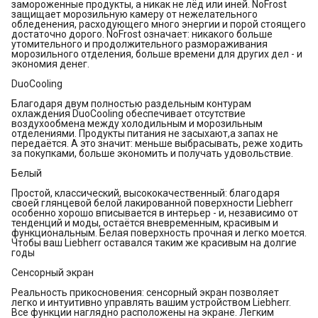
замороженные продукты, а никак не лёд или иней. NoFrost
защищает морозильную камеру от нежелательного
обледенения, расходующего много энергии и порой стоящего
достаточно дорого. NoFrost означает: никакого больше
утомительного и продолжительного размораживания
морозильного отделения, больше времени для других дел - и
экономия денег.
DuoCooling
Благодаря двум полностью раздельным контурам
охлаждения DuoCooling обеспечивает отсутствие
воздухообмена между холодильным и морозильным
отделениями. Продукты питания не засыхают,а запах не
передаётся. А это значит: меньше выбрасывать, реже ходить
за покупками, больше экономить и получать удовольствие.
Белый
Простой, классический, высококачественный: благодаря
своей глянцевой белой лакированной поверхности Liebherr
особенно хорошо вписывается в интерьер - и, независимо от
тенденций и моды, остаётся вневременным, красивым и
функциональным. Белая поверхность прочная и легко моется.
Чтобы ваш Liebherr оставался таким же красивым на долгие
годы
Сенсорный экран
Реальность прикосновения: сенсорный экран позволяет
легко и интуитивно управлять вашим устройством Liebherr.
Все функции наглядно расположены на экране. Легким