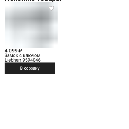
Подключение к готовым точкам электросети
Проверка исправности и готовности подключения
электросети
Что не входит в стоимость?
Перенавешивание дверей на левую или правую сторону
Выезд мастера за административные пределы города
(МСК за МКАД, СПБ за КАД)
Демонтаж отдельностоящего холодильника
Проверка работоспособности
4 099 ₽
Замок с ключом
Перенавешивание дверей отдельностоящего холодильника
с электронным управлением
Liebherr 9594046
Перенавешивание дверей отдельностоящего холодильника
В корзину
без электронного управления
Утилизация старой техники