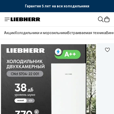
Гарантия 5 лет
на все холодильники
Официальный поставщик LIEBHERR
Гарантия 5 лет
на все холодильники
Акции
Холодильники и морозильники
Встраиваемая техника
Вин