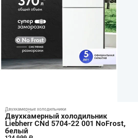
Двухкамерные холодильники
Главная
›
Холодильники и морозильники
›
Двухкамерный холодильник
Liebherr CNd 5704-22 001 NoFrost,
белый
124 999 ₽