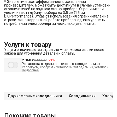
* Энергетическая эффективность, заявленная
производителем, может быть достигнута в случае установки
ограничителей на заднюю стенку прибора. Ограничители
увеличивают глубину прибора на 3,5 см (1,5 см
BluPerformance). Отказ от использования ограничителей не
отразится на корректной работе прибора, однако уровень
потребления электроэнергии несколько увеличится.
Услуги к товару
Услуги оплачиваются отдельно — свяжемся с вами после
заказа для уточнения деталей и оплаты.
2 360 ₽
3 000 ₽
−
21
%
Установка отдельностоящего холодильника
Распакуем, соберем и установим холодильник, установим
полки, выставим по уровню, подключим к электросети и
Подробнее
проверим работоспособность. А так же демонтируем
старый холодильник и переместим в пределах одной
комнаты.
В стоимость входит:
Распаковка и визуальный осмотр
Краткая консультация по вопросам эксплуатации
Двухкамерные холодильники
Холодильники
Холодил
Демонстрация работы техники
Выезд мастера в административных пределах города (МСК
до МКАД, СПБ до КАД)
Похожие товары
Выставление по уровню