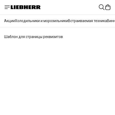
Акции
Холодильники и морозильники
Встраиваемая техника
Вин
Шаблон для страницы реквизитов