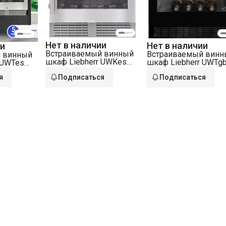
Нет в наличии
Нет в наличии
ии
Встраиваемый винный
Встраиваемый винн
 винный
шкаф Liebherr UWKes
шкаф Liebherr UWTg
 UWTes
1752-26 001 нерж. сталь
1682-26 001 черное
рж. сталь
я
Подписаться
Подписаться
стекло