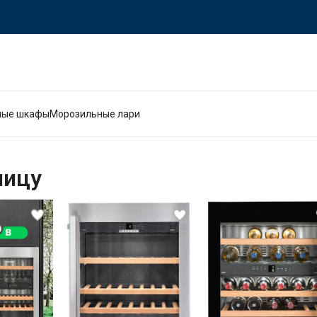
ные шкафы
Морозильные лари
ницу