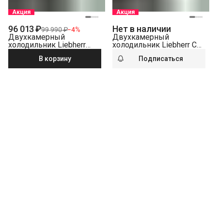
Акция
Акция
96 013 ₽
Нет в наличии
99 990 ₽
−
4
%
Двухкамерный
Двухкамерный
холодильник Liebherr
холодильник Liebherr CNf
CNsfd 5703-22 001
5703-22 001 NoFrost
В корзину
Подписаться
NoFrost серебристый
белый