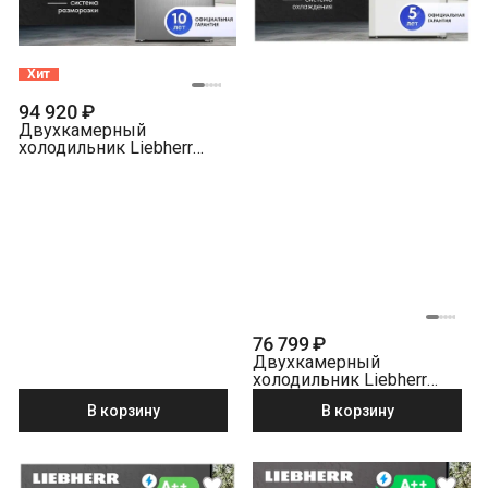
Хит
94 920 ₽
Двухкамерный
холодильник Liebherr
CNsff 5703-22 001
NoFrost серебристый
76 799 ₽
Двухкамерный
холодильник Liebherr
CUe 2831-26 001 белый
В корзину
В корзину