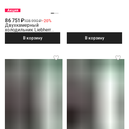
Акция
86 751 ₽
108 990 ₽
−
20
%
Двухкамерный
холодильник Liebherr
CNbed 5703-22 001
В корзину
В корзину
NoFrost, бежевый