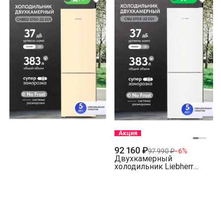
Акция
92 160 ₽
97 990 ₽
−
6
%
Двухкамерный
холодильник Liebherr
CNd 5703-22 001 NoFrost
белый