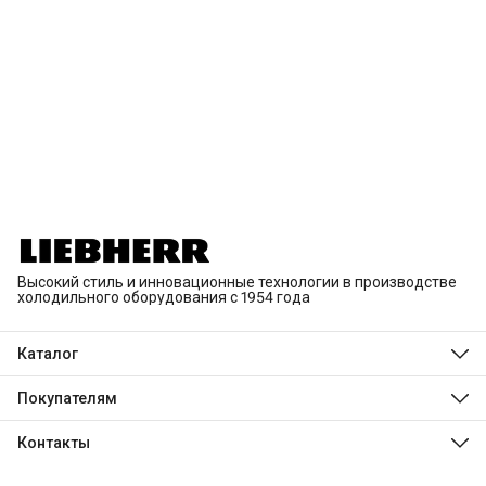
Высокий стиль и инновационные технологии в производстве
холодильного оборудования с 1954 года
Каталог
Холодильники и морозильники
Встраиваемая техника
Покупателям
Винные шкафы
О компании
Морозильные лари
Дизайн и технологии
Контакты
Инновации
Адрес
Магазины
Москва, Смоленский бульвар, д. 1/2